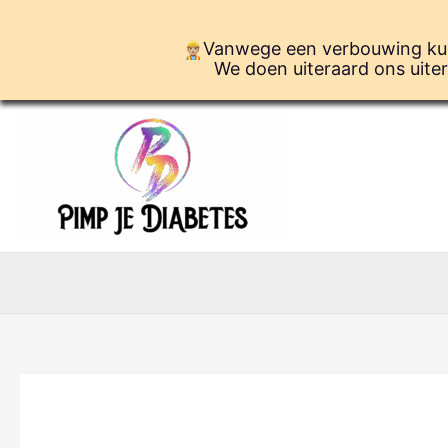
Ga
naar
Vanwege een verbouwing kunn
de
We doen uiteraard ons uiter
inhoud