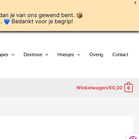
X
 dan je van ons gewend bent.
n.
Bedankt voor je begrip!
apes
Dextrose
Hoesjes
Overig
Contact
Winkelwagen/
€
0,00
0