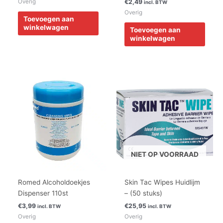
€
2,49
Overig
incl. BTW
Overig
Toevoegen aan
winkelwagen
Toevoegen aan
winkelwagen
NIET OP VOORRAAD
Romed Alcoholdoekjes
Skin Tac Wipes Huidlijm
Dispenser 110st
– (50 stuks)
€
3,99
€
25,95
incl. BTW
incl. BTW
Overig
Overig