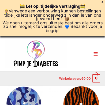
Ga
X
Let op: tijdelijke vertraging
naar
Vanwege een verbouwing kunnen bestellingen
de
tijdelijks iets langer onderweg zijn dan je van ons
inhoud
gewend bent.
We doen uiteraard ons uiterste best om alle orders
zo snel mogelijk te verzenden.
Bedankt voor je
begrip!
0
Winkelwagen/
€
0,00
Set
van
2
Fixeer