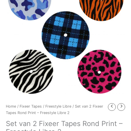
Tapes
Rond
Print
-
Freestyle
Libre
2
aantal
Home
/
Fixeer Tapes
/
Freestyle Libre
/ Set van 2 Fixeer
Tapes Rond Print – Freestyle Libre 2
Set van 2 Fixeer Tapes Rond Print –