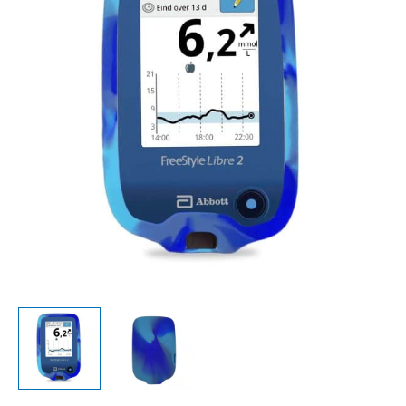
Freestyle
Libre
2
Reader
-
Blauw
Mix
aantal