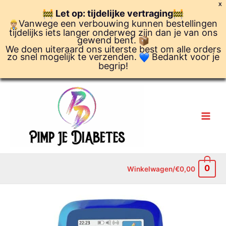
Ga
X
Let op: tijdelijke vertraging
naar
Vanwege een verbouwing kunnen bestellingen
de
tijdelijks iets langer onderweg zijn dan je van ons
inhoud
gewend bent.
We doen uiteraard ons uiterste best om alle orders
zo snel mogelijk te verzenden.
Bedankt voor je
begrip!
0
Winkelwagen/
€
0,00
Siliconen
Hoesje
voor
de